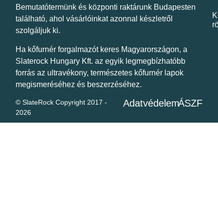
Bemutatótermünk és központi raktárunk Budapesten
K
található
, ahol vásárlóinkat
azonnal készletről
r
szolgáljuk ki
.
Ha
kőfurnér forgalmazót keres Magyarországon
, a
Slaterock Hungary Kft.
az egyik legmegbízhatóbb
forrás az ultravékony, természetes kőfurnér lapok
megismeréséhez és beszerzéséhez.
Adatvédelem
ÁSZF
© SlateRock Copyright 2017 -
2026