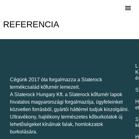
REFERENCIA
L
K
é
Cégünk 2017 óta forgalmazza a Slaterock
termékcsalád kőfurnér lemezeit.
S
A
Slaterock Hungary Kft. a Slaterock kőfurnér lapok
H
hivatalos magyarországi forgalmazója
, ügyfeleinket
e
közvetlen forrásból, gyártói háttérrel tudjuk kiszolgálni.
Ultravékony, hajlékony
természetes kőburkolatok
új
S
lehetőségeket kínálnak falak, homlokzatok
k
burkolására.
H