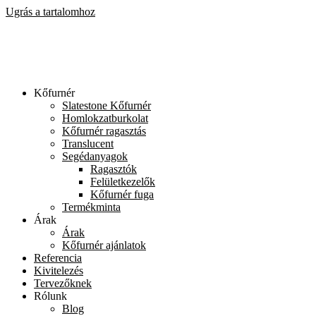
Ugrás a tartalomhoz
Kőfurnér
Slatestone Kőfurnér
Homlokzatburkolat
Kőfurnér ragasztás
Translucent
Segédanyagok
Ragasztók
Felületkezelők
Kőfurnér fuga
Termékminta
Árak
Árak
Kőfurnér ajánlatok
Referencia
Kivitelezés
Tervezőknek
Rólunk
Blog