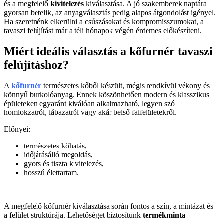
és a megfelelő
kivitelezés
kiválasztása. A jó szakemberek naptára
gyorsan betelik, az anyagválasztás pedig alapos átgondolást igényel.
Ha szeretnénk elkerülni a csúszásokat és kompromisszumokat, a
tavaszi felújítást már a téli hónapok végén érdemes előkészíteni.
Miért ideális választás a kőfurnér tavaszi
felújításhoz?
A
kőfurnér
természetes kőből készült, mégis rendkívül vékony és
könnyű burkolóanyag. Ennek köszönhetően modern és klasszikus
épületeken egyaránt kiválóan alkalmazható, legyen szó
homlokzatról, lábazatról vagy akár belső falfelületekről.
Előnyei:
természetes kőhatás,
időjárásálló megoldás,
gyors és tiszta kivitelezés,
hosszú élettartam.
A megfelelő kőfurnér kiválasztása során fontos a szín, a mintázat és
a felület struktúrája. Lehetőséget biztosítunk
termékminta