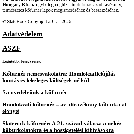
Hungary Kft.
az egyik legmegbízhatóbb forrás az ultravékony,
természetes kőfurnér lapok megismeréséhez és beszerzéséhez.
© SlateRock Copyright 2017 - 2026
Adatvédelem
ÁSZF
Legutóbbi bejegyzések
Kőfurnér nemesvakolatra: Homlokzatfelújítás
bontás és felesleges költségek nélkül
Szenvedélyünk a kőfurnér
Homlokzati kőfurnér – az ultravékony kőburkolat
előnyei
Slaterock kőfurnér: A 21. század válasza a nehéz
kőburkolatokra és a hőszigetelési kihívásokra