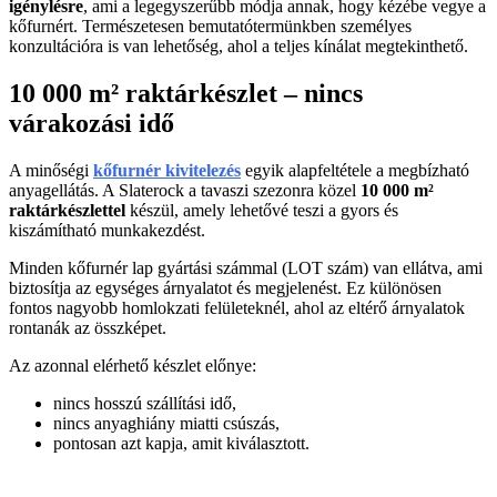
igénylésre
, ami a legegyszerűbb módja annak, hogy kézébe vegye a
kőfurnért. Természetesen bemutatótermünkben személyes
konzultációra is van lehetőség, ahol a teljes kínálat megtekinthető.
10 000 m² raktárkészlet – nincs
várakozási idő
A minőségi
kőfurnér kivitelezés
egyik alapfeltétele a megbízható
anyagellátás. A Slaterock a tavaszi szezonra közel
10 000 m²
raktárkészlettel
készül, amely lehetővé teszi a gyors és
kiszámítható munkakezdést.
Minden kőfurnér lap gyártási számmal (LOT szám) van ellátva, ami
biztosítja az egységes árnyalatot és megjelenést. Ez különösen
fontos nagyobb homlokzati felületeknél, ahol az eltérő árnyalatok
rontanák az összképet.
Az azonnal elérhető készlet előnye:
nincs hosszú szállítási idő,
nincs anyaghiány miatti csúszás,
pontosan azt kapja, amit kiválasztott.