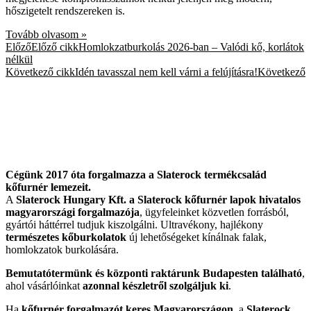
hőszigetelt rendszereken is.
Tovább olvasom »
Előző
Előző cikk
Homlokzatburkolás 2026-ban – Valódi kő, korlátok
nélkül
Következő cikk
Idén tavasszal nem kell várni a felújításra!
Következő
Cégünk 2017 óta forgalmazza a Slaterock termékcsalád
kőfurnér lemezeit.
A
Slaterock Hungary Kft. a Slaterock kőfurnér lapok hivatalos
magyarországi forgalmazója
, ügyfeleinket közvetlen forrásból,
gyártói háttérrel tudjuk kiszolgálni. Ultravékony, hajlékony
természetes kőburkolatok
új lehetőségeket kínálnak falak,
homlokzatok burkolására.
Bemutatótermünk és központi raktárunk Budapesten található
,
ahol vásárlóinkat
azonnal készletről szolgáljuk ki
.
Ha
kőfurnér forgalmazót keres Magyarországon
, a
Slaterock