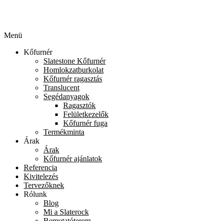
Menü
Kőfurnér
Slatestone Kőfurnér
Homlokzatburkolat
Kőfurnér ragasztás
Translucent
Segédanyagok
Ragasztók
Felületkezelők
Kőfurnér fuga
Termékminta
Árak
Árak
Kőfurnér ajánlatok
Referencia
Kivitelezés
Tervezőknek
Rólunk
Blog
Mi a Slaterock
Bemutatóterem