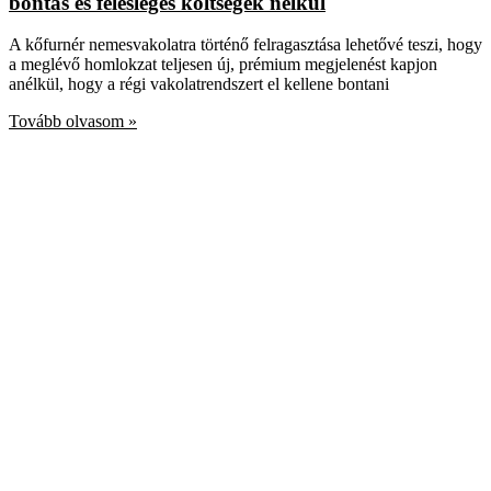
bontás és felesleges költségek nélkül
A kőfurnér nemesvakolatra történő felragasztása lehetővé teszi, hogy
a meglévő homlokzat teljesen új, prémium megjelenést kapjon
anélkül, hogy a régi vakolatrendszert el kellene bontani
Tovább olvasom »