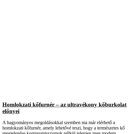
Homlokzati kőfurnér – az ultravékony kőburkolat
előnyei
A hagyományos megoldásokkal szemben ma már elérhető a
homlokzati kőfurnér, amely lehetővé teszi, hogy a természetes kő
megjelenése kompromisszumok nélkül jelenjen meg modern,