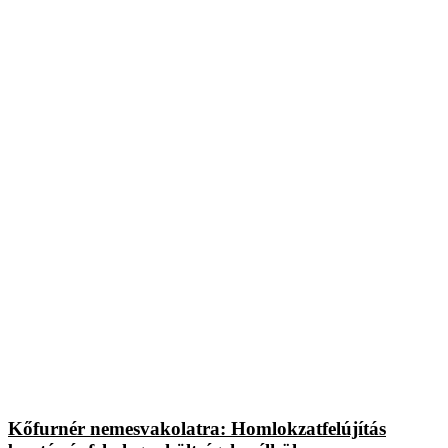
Kőfurnér nemesvakolatra: Homlokzatfelújítás