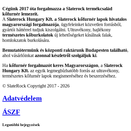
Cégünk 2017 óta forgalmazza a Slaterock termékcsalád
kőfurnér lemezeit.
A
Slaterock Hungary Kft. a Slaterock kőfurnér lapok hivatalos
magyarországi forgalmazója
, ügyfeleinket közvetlen forrásból,
gyártói háttérrel tudjuk kiszolgálni. Ultravékony, hajlékony
természetes kőburkolatok
új lehetőségeket kínálnak falak,
homlokzatok burkolására.
Bemutatótermünk és központi raktárunk Budapesten található
,
ahol vásárlóinkat
azonnal készletről szolgáljuk ki
.
Ha
kőfurnér forgalmazót keres Magyarországon
, a
Slaterock
Hungary Kft.
az egyik legmegbízhatóbb forrás az ultravékony,
természetes kőfurnér lapok megismeréséhez és beszerzéséhez.
© SlateRock Copyright 2017 - 2026
Adatvédelem
ÁSZF
Legutóbbi bejegyzések