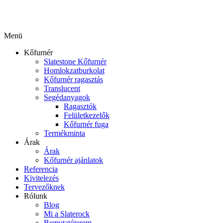
Menü
Kőfurnér
Slatestone Kőfurnér
Homlokzatburkolat
Kőfurnér ragasztás
Translucent
Segédanyagok
Ragasztók
Felületkezelők
Kőfurnér fuga
Termékminta
Árak
Árak
Kőfurnér ajánlatok
Referencia
Kivitelezés
Tervezőknek
Rólunk
Blog
Mi a Slaterock
Bemutatóterem