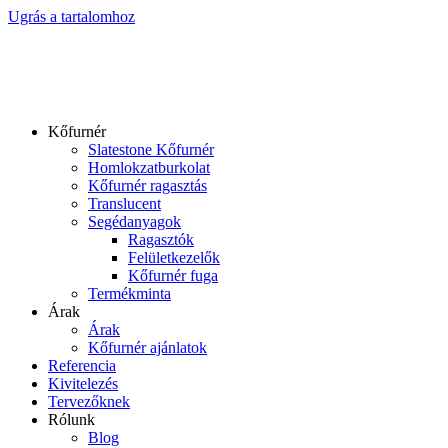
Ugrás a tartalomhoz
Kőfurnér
Slatestone Kőfurnér
Homlokzatburkolat
Kőfurnér ragasztás
Translucent
Segédanyagok
Ragasztók
Felületkezelők
Kőfurnér fuga
Termékminta
Árak
Árak
Kőfurnér ajánlatok
Referencia
Kivitelezés
Tervezőknek
Rólunk
Blog