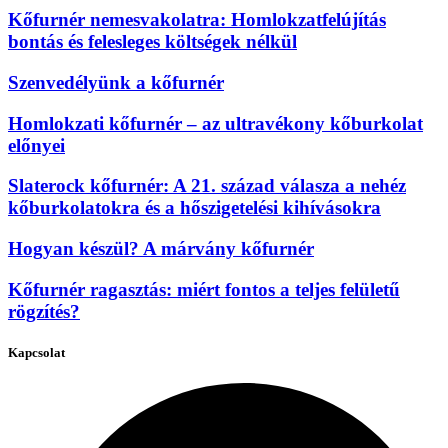
Kőfurnér nemesvakolatra: Homlokzatfelújítás
bontás és felesleges költségek nélkül
Szenvedélyünk a kőfurnér
Homlokzati kőfurnér – az ultravékony kőburkolat
előnyei
Slaterock kőfurnér: A 21. század válasza a nehéz
kőburkolatokra és a hőszigetelési kihívásokra
Hogyan készül? A márvány kőfurnér
Kőfurnér ragasztás: miért fontos a teljes felületű
rögzítés?
Kapcsolat