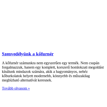
Szenvedélyünk a kőfurnér
A kőfurnér számunkra nem egyszerűen egy termék. Nem csupán
forgalmazzuk, hanem egy komplett, korszerű homlokzati megoldást
kínálunk mindazok számára, akik a hagyományos, nehéz
kőburkolatok helyett modernebb, könnyebb és műszakilag
megbízható alternatívát keresnek.
Tovább olvasom »