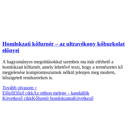
Homlokzati kőfurnér – az ultravékony kőburkolat
előnyei
A hagyományos megoldásokkal szemben ma már elérhető a
homlokzati kőfurnér, amely lehetővé teszi, hogy a természetes kő
megjelenése kompromisszumok nélkül jelenjen meg modern,
hőszigetelt rendszereken is.
Tovább olvasom »
Előző
Előző cikk
Az otthon melege – kandallók
Következő cikk
Kőfurnér homlokzatra
Következő