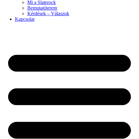
Mi a Slaterock
Bemutatóterem
Kérdések – Válaszok
Kapcsolat