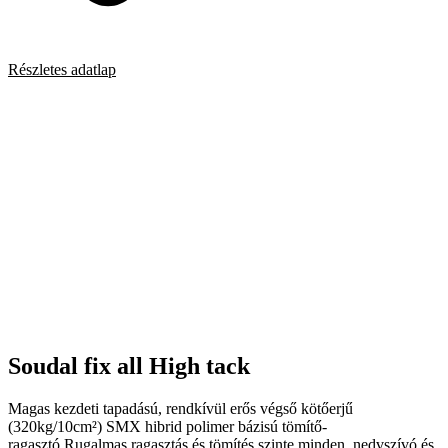
Részletes adatlap
Soudal fix all High tack
Magas kezdeti tapadású, rendkívül erős végső kötőerjű
(320kg/10cm²) SMX hibrid polimer bázisú tömítő-
ragasztó.Rugalmas ragasztás és tömítés szinte minden, nedvszívó és