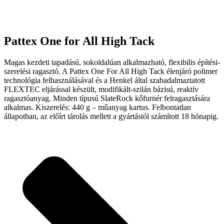
Pattex One for All High Tack
Magas kezdeti tapadású, sokoldalúan alkalmazható, flexibilis építési-
szerelési ragasztó. A Pattex One For All High Tack élenjáró polimer
technológia felhasználásával és a Henkel által szabadalmaztatott
FLEXTEC eljárással készült, modifikált-szilán bázisú, reaktív
ragasztóanyag. Minden típusú SlateRock kőfurnér felragasztására
alkalmas. Kiszerelés: 440 g – műanyag kartus. Felbontatlan
állapotban, az előírt tárolás mellett a gyártástól számított 18 hónapig.