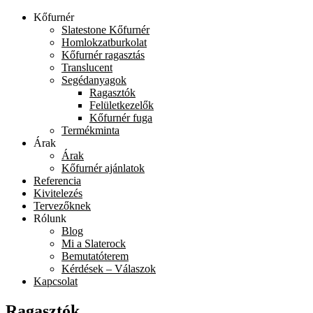
Kőfurnér
Slatestone Kőfurnér
Homlokzatburkolat
Kőfurnér ragasztás
Translucent
Segédanyagok
Ragasztók
Felületkezelők
Kőfurnér fuga
Termékminta
Árak
Árak
Kőfurnér ajánlatok
Referencia
Kivitelezés
Tervezőknek
Rólunk
Blog
Mi a Slaterock
Bemutatóterem
Kérdések – Válaszok
Kapcsolat
Ragasztók