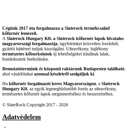
Cégünk 2017 óta forgalmazza a Slaterock termékcsalád
kőfurnér lemezeit.
A
Slaterock Hungary Kft. a Slaterock kőfurnér lapok hivatalos
magyarországi forgalmazója
, ügyfeleinket közvetlen forrásból,
gyártói háttérrel tudjuk kiszolgálni. Ultravékony, hajlékony
természetes kőburkolatok
új lehetőségeket kínálnak falak,
homlokzatok burkolására.
Bemutatótermünk és központi raktárunk Budapesten található
,
ahol vásárlóinkat
azonnal készletről szolgáljuk ki
.
Ha
kőfurnér forgalmazót keres Magyarországon
, a
Slaterock
Hungary Kft.
az egyik legmegbízhatóbb forrás az ultravékony,
természetes kőfurnér lapok megismeréséhez és beszerzéséhez.
© SlateRock Copyright 2017 - 2026
Adatvédelem