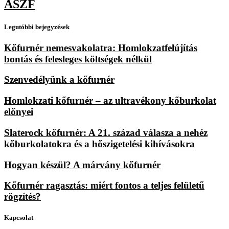
ÁSZF
Legutóbbi bejegyzések
Kőfurnér nemesvakolatra: Homlokzatfelújítás
bontás és felesleges költségek nélkül
Szenvedélyünk a kőfurnér
Homlokzati kőfurnér – az ultravékony kőburkolat
előnyei
Slaterock kőfurnér: A 21. század válasza a nehéz
kőburkolatokra és a hőszigetelési kihívásokra
Hogyan készül? A márvány kőfurnér
Kőfurnér ragasztás: miért fontos a teljes felületű
rögzítés?
Kapcsolat