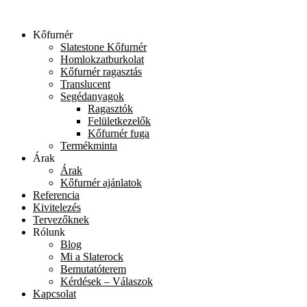
Ugrás
a
Kőfurnér
tartalomhoz
Slatestone Kőfurnér
Homlokzatburkolat
Kőfurnér ragasztás
Translucent
Segédanyagok
Ragasztók
Felületkezelők
Kőfurnér fuga
Termékminta
Árak
Árak
Kőfurnér ajánlatok
Referencia
Kivitelezés
Tervezőknek
Rólunk
Blog
Mi a Slaterock
Bemutatóterem
Kérdések – Válaszok
Kapcsolat